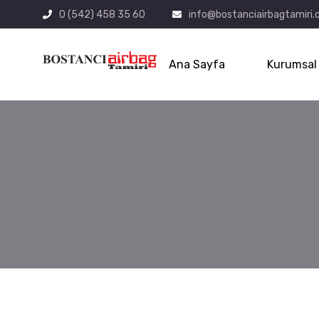
0 (542) 458 35 60
info@bostanciairbagtamiri
Ana Sayfa
Kurumsal